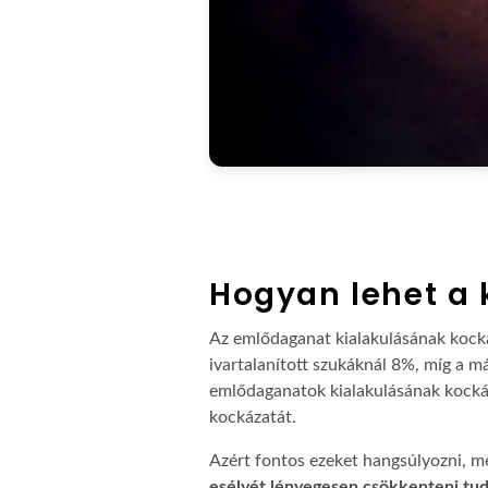
Hogyan lehet a 
Az emlődaganat kialakulásának kockáz
ivartalanított szukáknál 8%, míg a m
emlődaganatok kialakulásának kockáz
kockázatát.
Azért fontos ezeket hangsúlyozni, m
esélyét lényegesen csökkenteni tu