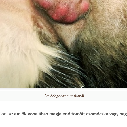
Emlődaganat macskánál
ljon, az
emlők vonalában megjelenő tömött csomócska vagy nag