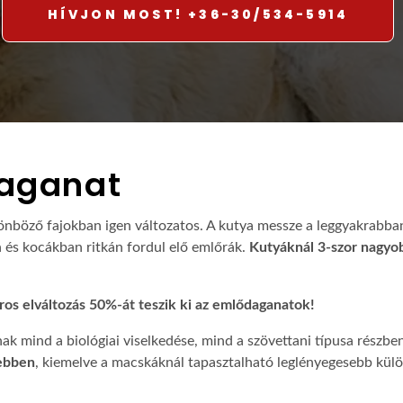
HÍVJON MOST! +36-30/534-5914
aganat
nböző fajokban igen változatos. A kutya messze a leggyakrabban 
és kocákban ritkán fordul elő emlőrák.
Kutyáknál 3-szor nagyob
os elváltozás 50%-át teszik ki az emlődaganatok!
k mind a biológiai viselkedése, mind a szövettani típusa részbe
vebben
, kiemelve a macskáknál tapasztalható leglényegesebb kül