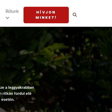
Rólunk
HÍVJON
MINKET!
sze a leggyakrabban
 ritkán fordul elő
k esetén.