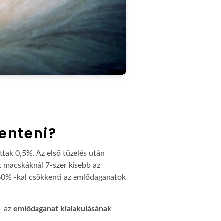
enteni?
ttak 0,5%. Az első tüzelés után
t macskáknál 7-szer kisebb az
-60% -kal csökkenti az emlődaganatok
– az
emlődaganat kialakulásának