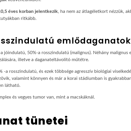
0,5 éves korban jelentkezik
, ha nem az átlagéletkort nézzük, ak
 kutyákban ritkább.
rosszindulatú emlődaganato
a jóindulatú, 50%-a rosszindulatú (malignus). Néhány malignus 
zálására, illetve a daganateltávolító műtétre.
a rosszindulatú, és ezek többsége agresszív biológiai viselkedés
zövik, valamint könnyen és már a korai stádiumban is gyakrabban
n látható.
plex és vegyes tumor van, mint a macskáknál.
nat tünetei