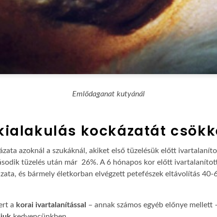
Emlődaganat kutyánál
kialakulás kockázatát csökk
ata azoknál a szukáknál, akiket első tüzelésük előtt ivartalaníto
ásodik tüzelés után már 26%. A 6 hónapos kor előtt ivartalanítot
ata, és bármely életkorban elvégzett petefészek eltávolítás 40
ert a
korai ivartalanítással
– annak számos egyéb előnye mellett 
djuk
kedvencünkben.