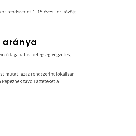
kor rendszerint 1-15 éves kor között
k aránya
emlődaganatos betegség végzetes,
t mutat, azaz rendszerint lokálisan
 képeznek távoli áttéteket a