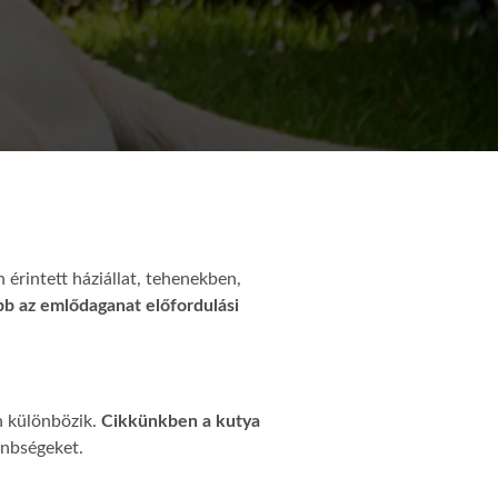
érintett háziállat, tehenekben,
b az emlődaganat előfordulási
n különbözik.
Cikkünkben a kutya
önbségeket.