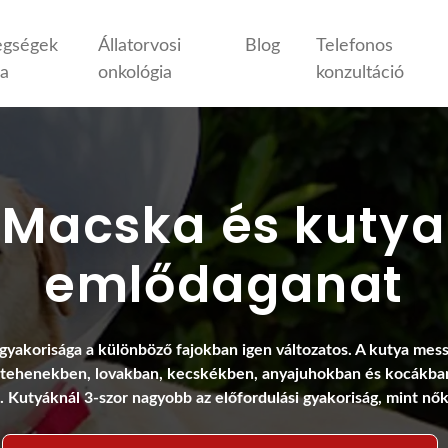
egségek
Állatorvosi
Blog
Telefonos
ja
onkológia
konzultáció
Macska és kutya
emlődaganat
yakorisága a különböző fajokban igen változatos. A kutya mes
t, tehenekben, lovakban, kecskékben, anyajuhokban és kocákban
 Kutyáknál 3-szor nagyobb az előfordulási gyakoriság, mint nő