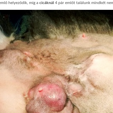
 emlő helyeződik, míg a
cicáknál
4 pár emlőt találunk mindkét ne