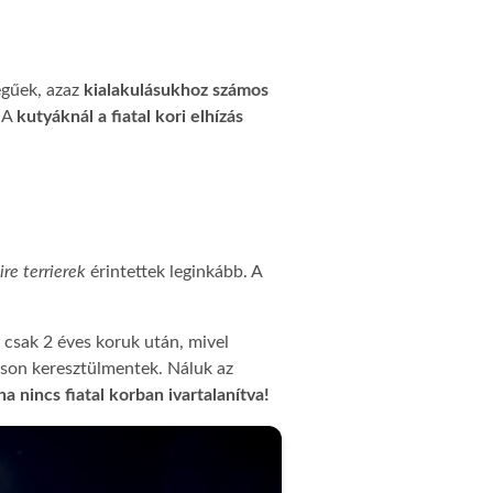
legűek, azaz
kialakulásukhoz számos
 A
kutyáknál a fiatal kori elhízás
re terrierek
érintettek leginkább. A
csak 2 éves koruk után, mivel
áson keresztülmentek. Náluk az
 nincs fiatal korban ivartalanítva!