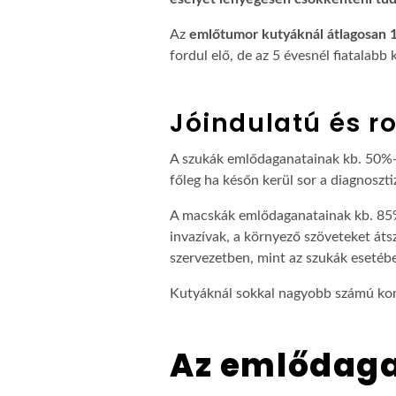
Az
emlőtumor kutyáknál átlagosan 1
fordul elő, de az 5 évesnél fiatalabb
Jóindulatú és 
A szukák emlődaganatainak kb. 50%-
főleg ha későn kerül sor a diagnoszti
A macskák emlődaganatainak kb. 85% -
invazívak, a környező szöveteket áts
szervezetben, mint az szukák esetébe
Kutyáknál sokkal nagyobb számú kom
Az emlődaga