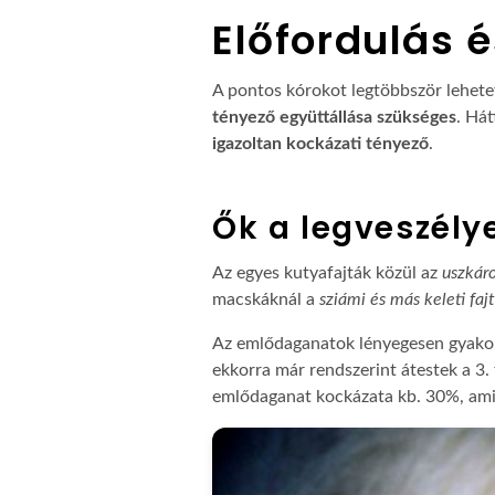
Előfordulás é
A pontos kórokot legtöbbször lehet
tényező együttállása szükséges
. Há
igazoltan kockázati tényező
.
Ők a legveszély
Az egyes kutyafajták közül az
uszkáro
macskáknál a
sziámi és más keleti faj
Az emlődaganatok lényegesen gyakori
ekkorra már rendszerint átestek a 3.
emlődaganat kockázata kb. 30%, ami 