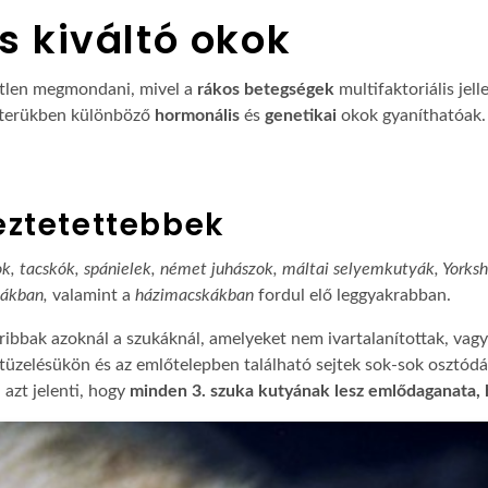
s kiváltó okok
etlen megmondani, mivel a
rákos betegségek
multifaktoriális jel
tterükben különböző
hormonális
és
genetikai
okok gyaníthatóak.
eztetettebbek
k, tacskók, spánielek, német juhászok, máltai selyemkutyák, Yorkshi
tákban,
valamint a
házimacskákban
fordul elő leggyakrabban.
bbak azoknál a szukáknál, amelyeket nem ivartalanítottak, vagy 
 tüzelésükön és az emlőtelepben található sejtek sok-sok osztód
azt jelenti, hogy
minden 3. szuka kutyának lesz emlődaganata, ha