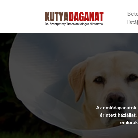
Bet
listá
Az emlődaganatok g
érintett háziálla
emlőrák.