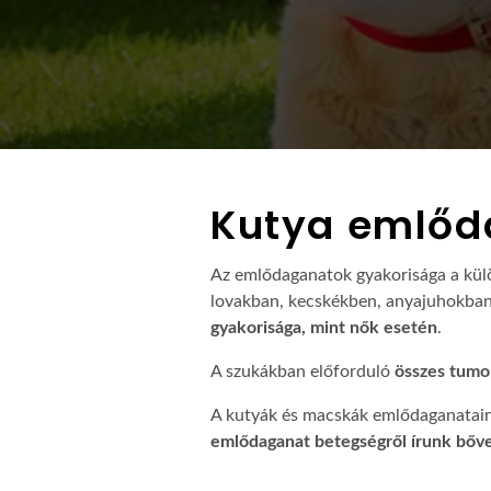
Kutya emlőd
Az emlődaganatok gyakorisága a külö
lovakban, kecskékben, anyajuhokban 
gyakorisága, mint nők esetén
.
A szukákban előforduló
összes tumor
A kutyák és macskák emlődaganataina
emlődaganat betegségről írunk bő